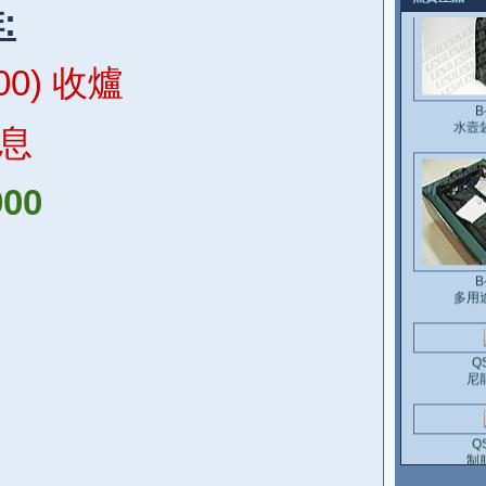
:
B
00) 收爐
水壼
休息
900
B
多用
Q
尼
Q
制