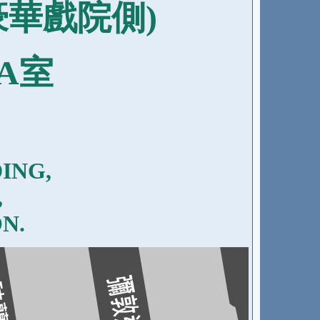
豪華戲院側)
A室
ING,
,
N.