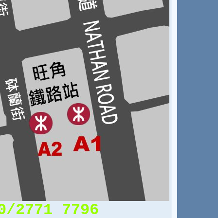
0
/2771 7796