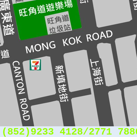
:(852)
9233 4128/2771 788